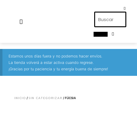
0,00
€
Estamos unos días fuera y no podemos hacer envíos.
La tienda volverá a estar activa cuando regrese.
¡Gracias por tu paciencia y tu energía buena de siempre!
INICIO
SIN CATEGORIZAR
/
/ FÚCSIA