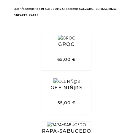
SKU
N/A
Categoría
SIN CATEGORIZAR
Etiquetas
CALZADO
,
I3I
,
I3IZA
,
IBIZA
,
SNEAKER
,
ZAPAS
GROC
65,00
€
GEE NIÑ@S
55,00
€
RAPA-SABUCEDO