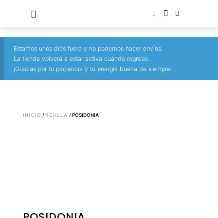
Estamos unos días fuera y no podemos hacer envíos.
La tienda volverá a estar activa cuando regrese.
¡Gracias por tu paciencia y tu energía buena de siempre!
INICIO
REJILLA
/
/ POSIDONIA
POSIDONIA