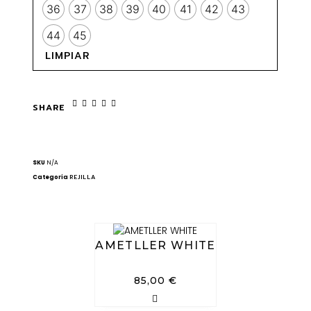
36
37
38
39
40
41
42
43
44
45
LIMPIAR
SHARE
SKU
N/A
Categoría
REJILLA
AMETLLER WHITE
85,00
€