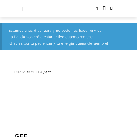
Estamos unos días fuera y no podemos hacer envíos.
La tienda volverá a estar activa cuando regrese.
¡Gracias por tu paciencia y tu energía buena de siempre!
INICIO
REJILLA
/
/ GEE
GEE