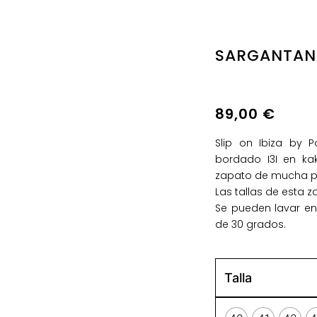
SARGANTAN
89,00
€
Slip on Ibiza by P
bordado I3I en kak
zapato de mucha p
Las tallas de esta z
Se pueden lavar e
de 30 grados.
Talla