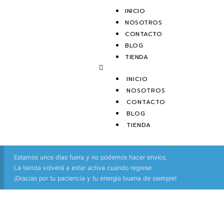
INICIO
NOSOTROS
CONTACTO
BLOG
TIENDA
INICIO
NOSOTROS
CONTACTO
BLOG
TIENDA
Estamos unos días fuera y no podemos hacer envíos.
La tienda volverá a estar activa cuando regrese.
¡Gracias por tu paciencia y tu energía buena de siempre!