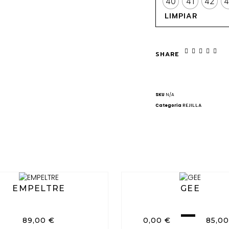
40
41
42
4
LIMPIAR
SHARE
SKU
N/A
Categoría
REJILLA
EMPELTRE
GEE
–
89,00
€
0,00
€
85,0