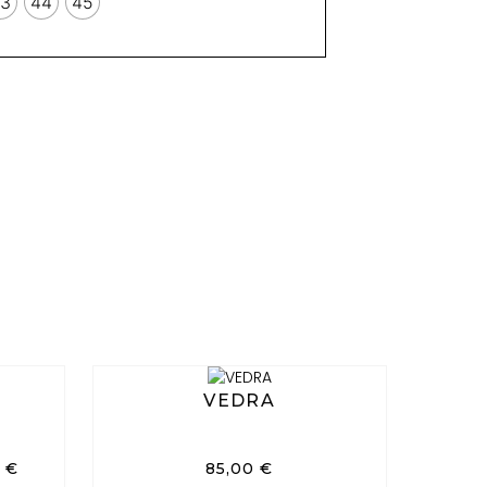
3
44
45
VEDRA
0
€
85,00
€